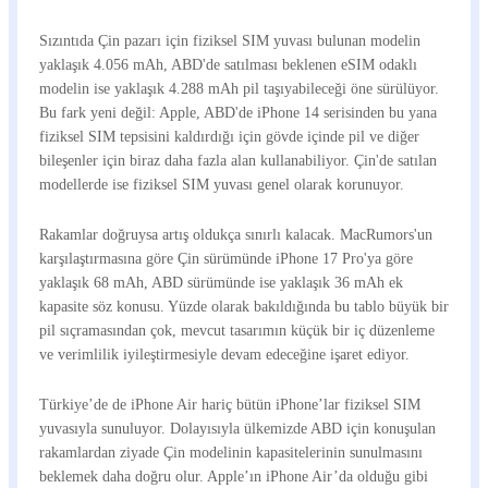
Sızıntıda Çin pazarı için fiziksel SIM yuvası bulunan modelin
yaklaşık 4.056 mAh, ABD'de satılması beklenen eSIM odaklı
modelin ise yaklaşık 4.288 mAh pil taşıyabileceği öne sürülüyor.
Bu fark yeni değil: Apple, ABD'de iPhone 14 serisinden bu yana
fiziksel SIM tepsisini kaldırdığı için gövde içinde pil ve diğer
bileşenler için biraz daha fazla alan kullanabiliyor. Çin'de satılan
modellerde ise fiziksel SIM yuvası genel olarak korunuyor.
Rakamlar doğruysa artış oldukça sınırlı kalacak. MacRumors'un
karşılaştırmasına göre Çin sürümünde iPhone 17 Pro'ya göre
yaklaşık 68 mAh, ABD sürümünde ise yaklaşık 36 mAh ek
kapasite söz konusu. Yüzde olarak bakıldığında bu tablo büyük bir
pil sıçramasından çok, mevcut tasarımın küçük bir iç düzenleme
ve verimlilik iyileştirmesiyle devam edeceğine işaret ediyor.
Türkiye’de de iPhone Air hariç bütün iPhone’lar fiziksel SIM
yuvasıyla sunuluyor. Dolayısıyla ülkemizde ABD için konuşulan
rakamlardan ziyade Çin modelinin kapasitelerinin sunulmasını
beklemek daha doğru olur. Apple’ın iPhone Air’da olduğu gibi