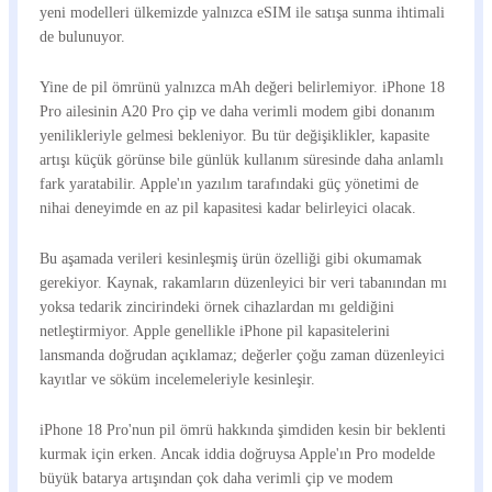
yeni modelleri ülkemizde yalnızca eSIM ile satışa sunma ihtimali
de bulunuyor.
Yine de pil ömrünü yalnızca mAh değeri belirlemiyor. iPhone 18
Pro ailesinin A20 Pro çip ve daha verimli modem gibi donanım
yenilikleriyle gelmesi bekleniyor. Bu tür değişiklikler, kapasite
artışı küçük görünse bile günlük kullanım süresinde daha anlamlı
fark yaratabilir. Apple'ın yazılım tarafındaki güç yönetimi de
nihai deneyimde en az pil kapasitesi kadar belirleyici olacak.
Bu aşamada verileri kesinleşmiş ürün özelliği gibi okumamak
gerekiyor. Kaynak, rakamların düzenleyici bir veri tabanından mı
yoksa tedarik zincirindeki örnek cihazlardan mı geldiğini
netleştirmiyor. Apple genellikle iPhone pil kapasitelerini
lansmanda doğrudan açıklamaz; değerler çoğu zaman düzenleyici
kayıtlar ve söküm incelemeleriyle kesinleşir.
iPhone 18 Pro'nun pil ömrü hakkında şimdiden kesin bir beklenti
kurmak için erken. Ancak iddia doğruysa Apple'ın Pro modelde
büyük batarya artışından çok daha verimli çip ve modem