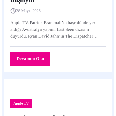
28 Mayıs 2026
Apple TV, Patrick Brammall’ın başrolünde yer
aldığı Avustralya yapımı Last Seen dizisini
duyurdu. Ryan David Jahn’ın The Dispatcher
romanından uyarlanan gerilim, 9 Eylül 2026’da iki
bölümle başlayacak ve 7 Ekim’e kadar haftalık
olarak yayınlanacak.
Devamını Oku
Apple TV