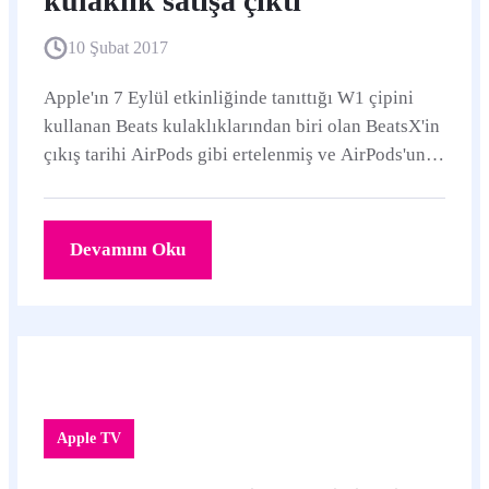
kulaklık satışa çıktı
10 Şubat 2017
Apple'ın 7 Eylül etkinliğinde tanıttığı W1 çipini
kullanan Beats kulaklıklarından biri olan BeatsX'in
çıkış tarihi AirPods gibi ertelenmiş ve AirPods'un
2016 yılında satışa sunulmasına...
Devamını Oku
Apple TV