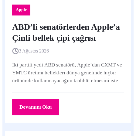
Apple
ABD’li senatörlerden Apple’a
Çinli bellek çipi çağrısı
3 Ağustos 2026
İki partili yedi ABD senatörü, Apple’dan CXMT ve
YMTC üretimi bellekleri dünya genelinde hiçbir
ürününde kullanmayacağını taahhüt etmesini istedi.
Tim Cook’a gönderilen mektupta yanıt için 21
Ağustos’a kadar süre verildi.
Devamını Oku