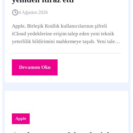
4 Ağustos 2026
Apple, Birleşik Krallık kullanıcılarının şifreli
iCloud yedeklerine erişim talep eden yeni teknik
yeterlilik bildirimini mahkemeye taşıdı. Yeni talep
önceki küresel kapsamın aksine Birleşik Krallık
hesaplarıyla sınırlı.
Devamını Oku
Apple