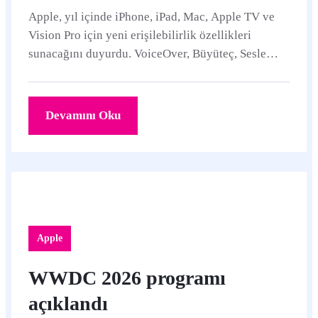
Apple, yıl içinde iPhone, iPad, Mac, Apple TV ve
Vision Pro için yeni erişilebilirlik özellikleri
sunacağını duyurdu. VoiceOver, Büyüteç, Sesle
Denetim ve Erişilebilirlik Okuyucu Apple
Intelligence desteği alırken Vision Pro ile gözle
tekerlekli sandalye kontrolü de geliyor.
Devamını Oku
Apple
WWDC 2026 programı
açıklandı