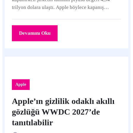
trilyon dolara ulaştı. Apple böylece kapanış
itibarıyla Nvidia’yı yeniden geride bıraktı.
Devamını Oku
Apple
Apple’ın gizlilik odaklı akıllı
gözlüğü WWDC 2027’de
tanıtılabilir