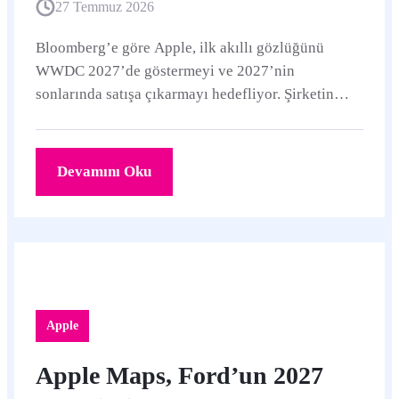
27 Temmuz 2026
Bloomberg’e göre Apple, ilk akıllı gözlüğünü
WWDC 2027’de göstermeyi ve 2027’nin
sonlarında satışa çıkarmayı hedefliyor. Şirketin
kamerasız veya fotoğraf ve video kaydı yapmayan
kamera sistemli prototiplerle gizlilik seçeneklerini
test ettiği bildiriliyor.
Devamını Oku
Apple
Apple Maps, Ford’un 2027