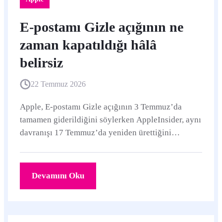
E-postamı Gizle açığının ne
zaman kapatıldığı hâlâ
belirsiz
22 Temmuz 2026
Apple, E-postamı Gizle açığının 3 Temmuz’da
tamamen giderildiğini söylerken AppleInsider, aynı
davranışı 17 Temmuz’da yeniden ürettiğini
açıkladı. Sorun artık tekrarlanamıyor görünse de
düzeltmenin kesin tarihi ve eski e-posta
günlüklerinin taşıdığı risk açıklığa kavuşmuş değil.
Devamını Oku