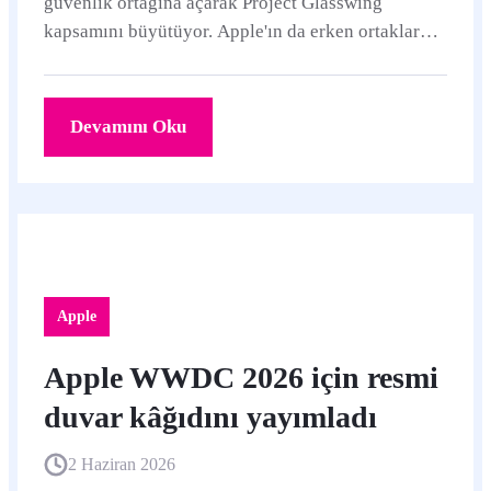
güvenlik ortağına açarak Project Glasswing
kapsamını büyütüyor. Apple'ın da erken ortaklar
arasında yer aldığı program, Mythos sınıfı
modellerin daha geniş kullanıma açılmasından önce
siber güvenlik denetimlerini güçlendirmeyi
Devamını Oku
hedefliyor.
Apple
Apple WWDC 2026 için resmi
duvar kâğıdını yayımladı
2 Haziran 2026