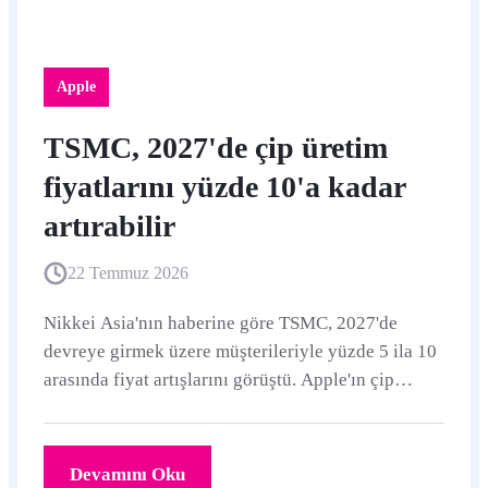
Apple
TSMC, 2027'de çip üretim
fiyatlarını yüzde 10'a kadar
artırabilir
22 Temmuz 2026
Nikkei Asia'nın haberine göre TSMC, 2027'de
devreye girmek üzere müşterileriyle yüzde 5 ila 10
arasında fiyat artışlarını görüştü. Apple'ın çip
maliyeti yükselebilir; ancak rapor henüz iPhone,
iPad veya Mac fiyatlarında kesin bir artış anlamına
gelmiyor.
Devamını Oku