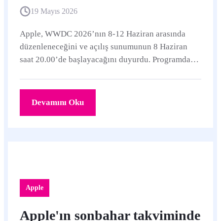
19 Mayıs 2026
Apple, WWDC 2026’nın 8-12 Haziran arasında
düzenleneceğini ve açılış sunumunun 8 Haziran
saat 20.00’de başlayacağını duyurdu. Programda
Platforms State of the Union, 100’den fazla oturum,
grup laboratuvarları ve Apple Tasarım Ödülleri
finalistleri öne çıkıyor.
Devamını Oku
Apple
Apple'ın sonbahar takviminde