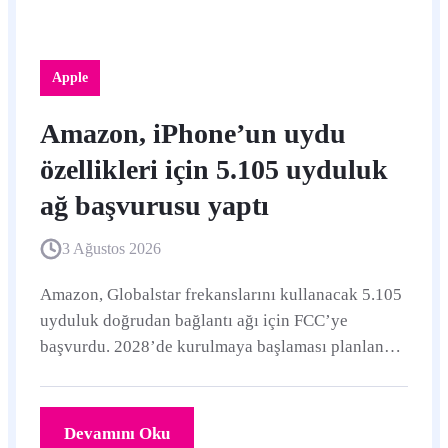
Apple
Amazon, iPhone’un uydu
özellikleri için 5.105 uyduluk
ağ başvurusu yaptı
3 Ağustos 2026
Amazon, Globalstar frekanslarını kullanacak 5.105
uyduluk doğrudan bağlantı ağı için FCC’ye
başvurdu. 2028’de kurulmaya başlaması planlanan
sistem, desteklenen iPhone ve Apple Watch
modellerindeki uydu hizmetlerinin kapasitesini
artırmayı hedefliyor.
Devamını Oku