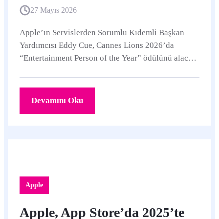
27 Mayıs 2026
Apple’ın Servislerden Sorumlu Kıdemli Başkan
Yardımcısı Eddy Cue, Cannes Lions 2026’da
“Entertainment Person of the Year” ödülünü alacak.
Ödül, Apple TV+ ve Apple’ın eğlence işindeki daha
seçici ama etkili büyüme stratejisini öne çıkarıyor.
Devamını Oku
Apple
Apple, App Store’da 2025’te