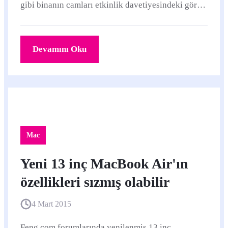
gibi binanın camları etkinlik davetiyesindeki görsel
ile kaplanıyor.
Devamını Oku
Mac
Yeni 13 inç MacBook Air'ın
özellikleri sızmış olabilir
4 Mart 2015
Feng.com forumlarında yenilenmiş 13 inç