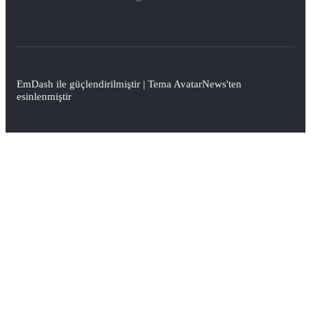
EmDash
ile güçlendirilmiştir | Tema
AvatarNews
'ten
esinlenmiştir