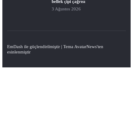
bellek çipi çağrısı
3 Ağustos 2026
EmDash
ile güçlendirilmiştir | Tema
AvatarNews
'ten
esinlenmiştir