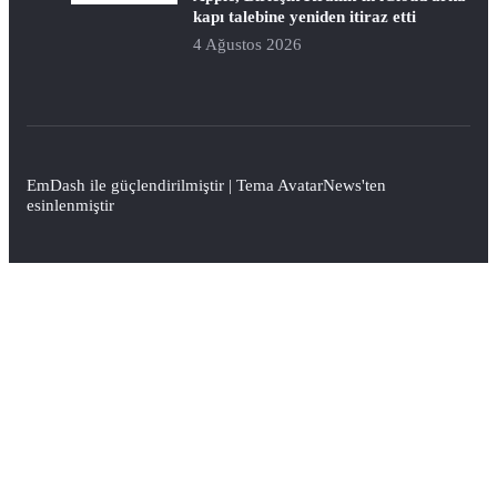
kapı talebine yeniden itiraz etti
4 Ağustos 2026
EmDash
ile güçlendirilmiştir | Tema
AvatarNews
'ten
esinlenmiştir