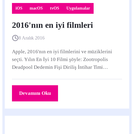
iOS
macOS
tvOS
Uygulamalar
2016'nın en iyi filmleri
8 Aralık 2016
Apple, 2016'nın en iyi filmlerini ve müziklerini
seçti. Yılın En İyi 10 Filmi şöyle: Zootropolis
Deadpool Dedemin Fişi Diriliş İntihar Timi
Warcraft Orman Çocuğu Star Trek Sonsuzluk
Kaptan...
Devamını Oku