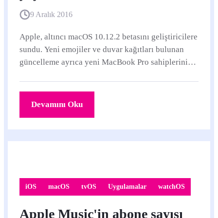
9 Aralık 2016
Apple, altıncı macOS 10.12.2 betasını geliştiricilere
sundu. Yeni emojiler ve duvar kağıtları bulunan
güncelleme ayrıca yeni MacBook Pro sahiplerinin
yaşadığı sorunlar için düzeltmeler de...
Devamını Oku
iOS
macOS
tvOS
Uygulamalar
watchOS
Apple Music'in abone sayısı