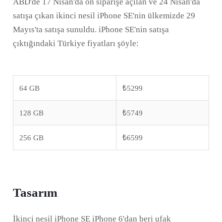
ABD'de 17 Nisan'da ön siparişe açılan ve 24 Nisan'da
satışa çıkan ikinci nesil iPhone SE'nin ülkemizde 29
Mayıs'ta satışa sunuldu. iPhone SE'nin satışa
çıktığındaki Türkiye fiyatları şöyle:
64 GB
₺5299
128 GB
₺5749
256 GB
₺6599
Tasarım
İkinci nesil iPhone SE iPhone 6'dan beri ufak