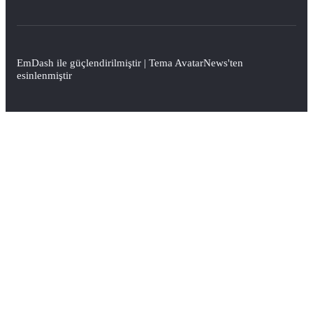
EmDash
ile güçlendirilmiştir | Tema
AvatarNews
'ten
esinlenmiştir