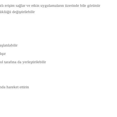
lı erişim sağlar ve etkin uygulamaların üzerinde bile görünür
lüğü değiştirilebilir
latılabilir
ışır
 tarafına da yerleştirilebilir
nda hareket ettirin