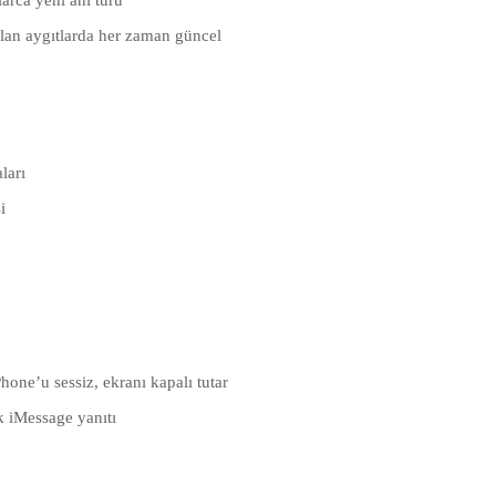
olan aygıtlarda her zaman güncel
ları
i
Phone’u sessiz, ekranı kapalı tutar
ik iMessage yanıtı