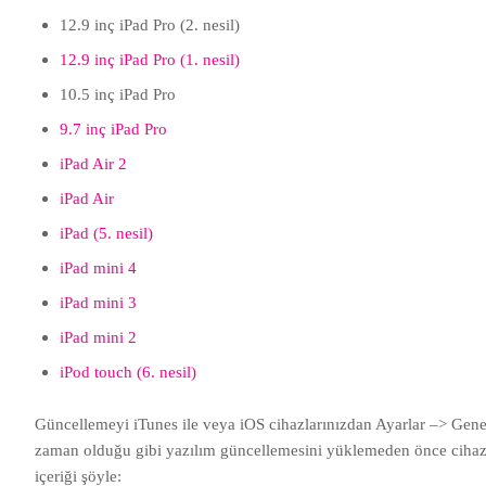
12.9 inç iPad Pro (2. nesil)
12.9 inç iPad Pro (1. nesil)
10.5 inç iPad Pro
9.7 inç iPad Pro
iPad Air 2
iPad Air
iPad (5. nesil)
iPad mini 4
iPad mini 3
iPad mini 2
iPod touch (6. nesil)
Güncellemeyi iTunes ile veya iOS cihazlarınızdan Ayarlar –> Gene
zaman olduğu gibi yazılım güncellemesini yüklemeden önce cihazın
içeriği şöyle: