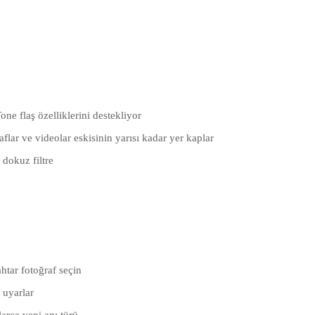
ne flaş özelliklerini destekliyor
lar ve videolar eskisinin yarısı kadar yer kaplar
dokuz filtre
ahtar fotoğraf seçin
 uyarlar
larca yeni anı türü