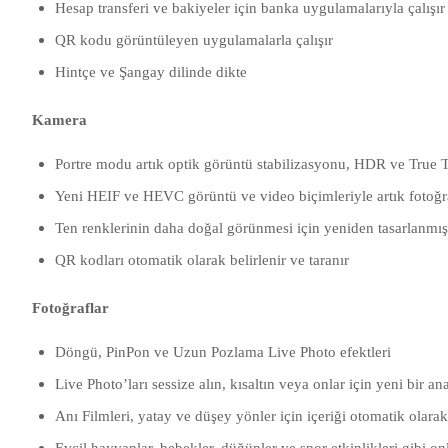
Hesap transferi ve bakiyeler için banka uygulamalarıyla çalışır
QR kodu görüntüleyen uygulamalarla çalışır
Hintçe ve Şangay dilinde dikte
Kamera
Portre modu artık optik görüntü stabilizasyonu, HDR ve True To
Yeni HEIF ve HEVC görüntü ve video biçimleriyle artık fotoğraf
Ten renklerinin daha doğal görünmesi için yeniden tasarlanmış 
QR kodları otomatik olarak belirlenir ve taranır
Fotoğraflar
Döngü, PinPon ve Uzun Pozlama Live Photo efektleri
Live Photo’ları sessize alın, kısaltın veya onlar için yeni bir an
Anı Filmleri, yatay ve düşey yönler için içeriği otomatik olarak
Evcil hayvanlar, bebekler, düğünler ve spor etkinlikleri gibi on